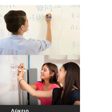
Λύκειο